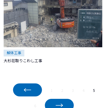
解体工事
大杉荘取りこわし工事
1
2
3
4
5
6